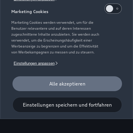
02991 Lauta
Marketing Cookies
035722 9910
Marketing Cookies werden verwendet, um für die
Benutzer relevantere und auf deren Interessen
post@autohaus-elter.de
zugeschnittene Inhalte anzubieten. Sie werden auch
verwendet, um die Erscheinungshäufigkeit einer
Werbeanzeige zu begrenzen und um die Effektivität
Kontaktdaten herunterladen
von Werbekampagnen zu messen und zu steuern.
Einstellungen anpassen
Öffnungszeiten
Alle akzeptieren
Service
Geschlossen
,
öffnet am
Samstag 09:00
Einstellungen speichern und fortfahren
Montag - Freitag
07:00 - 18:00