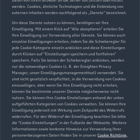
Daten von Ihrem Browser an die Server von Dritten übermittelt
auf Sie
werden. Cookies, ähnliche Technologien und die Einbindung von
externen Inhalten werden nachfolgend als „Dienste“ bezeichnet.
Um diese Dienste nutzen zu können, benötigen wir Ihre
Ob Verkaufsberatung, Fahrzeugcheck oder
Einwilligung. Mit einem Klick auf "Alle akzeptieren" erteilen Sie
Werkstattservice – das gesamte Team unseres
Ihre Einwilligung zur Verwendung aller Dienste. Sie können auch
Autohauses steht Ihnen in allen Belangen gerne
einzelne Einwilligungen erteilen, indem Sie die Schieberegler für
zur Verfügung.
jede Cookie-Kategorie einzeln anklicken und diese Einstellungen
durch Klicken auf "Einstellungen speichern und fortfahren"
speichern. Falls Sie keinen der Schieberegler anklicken, werden
nur die notwendigen Cookies (z. B. der Ensighten Privacy
Manager, unser Einwilligungsmanagementtool) verwendet. Sie
sind nicht gesetzlich verpflichtet, in die Verwendung von Cookies
einzuwilligen, aber wenn Sie Ihre Einwilligung nicht erteilen,
können Sie bestimmte unserer Dienste möglicherweise nicht
nutzen. Sie können Ihre Cookie-Einstellungen anhand der unten
Serviceberater kontaktieren
aufgeführten Kategorien von Cookies verwalten. Sie können Ihre
Einwilligung jederzeit mit Wirkung zum Zeitpunkt des Widerrufs
widerrufen. Für den Widerruf der Einwilligung beachten Sie bitte
die "Cookie-Einstellungen" in der Fußzeile der Webseite. Weitere
Servicetermin vereinbaren
Informationen sowie konkrete Hinweise zur Verwendung Ihrer
personenbezogenen Daten finden Sie in unserer
Cookie Richtlinie
,