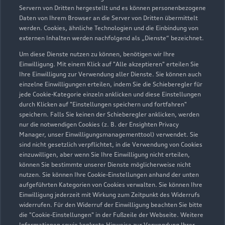
Lausitzer Straße 32
Servern von Dritten hergestellt und es können personenbezogene
02991 Lauta
Daten von Ihrem Browser an die Server von Dritten übermittelt
werden. Cookies, ähnliche Technologien und die Einbindung von
externen Inhalten werden nachfolgend als „Dienste“ bezeichnet.
035722 9910
Um diese Dienste nutzen zu können, benötigen wir Ihre
Einwilligung. Mit einem Klick auf "Alle akzeptieren" erteilen Sie
post@autohaus-elter.de
Ihre Einwilligung zur Verwendung aller Dienste. Sie können auch
einzelne Einwilligungen erteilen, indem Sie die Schieberegler für
Kontaktdaten herunterladen
jede Cookie-Kategorie einzeln anklicken und diese Einstellungen
durch Klicken auf "Einstellungen speichern und fortfahren"
speichern. Falls Sie keinen der Schieberegler anklicken, werden
nur die notwendigen Cookies (z. B. der Ensighten Privacy
Manager, unser Einwilligungsmanagementtool) verwendet. Sie
Öffnungszeiten
sind nicht gesetzlich verpflichtet, in die Verwendung von Cookies
einzuwilligen, aber wenn Sie Ihre Einwilligung nicht erteilen,
können Sie bestimmte unserer Dienste möglicherweise nicht
nutzen. Sie können Ihre Cookie-Einstellungen anhand der unten
Service
aufgeführten Kategorien von Cookies verwalten. Sie können Ihre
Geschlossen
,
öffnet am
Samstag 09:00
Einwilligung jederzeit mit Wirkung zum Zeitpunkt des Widerrufs
widerrufen. Für den Widerruf der Einwilligung beachten Sie bitte
die "Cookie-Einstellungen" in der Fußzeile der Webseite. Weitere
Montag - Freitag
07:00 - 18:00
Informationen sowie konkrete Hinweise zur Verwendung Ihrer