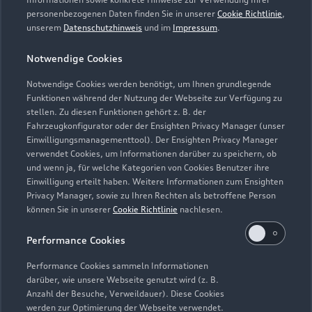
personenbezogenen Daten finden Sie in unserer
Cookie Richtlinie
,
Samstag
09:00 - 12:00
unserem
Datenschutzhinweis
und im
Impressum
.
Sonntag
Geschlossen
Notwendige Cookies
Notwendige Cookies werden benötigt, um Ihnen grundlegende
Funktionen während der Nutzung der Webseite zur Verfügung zu
stellen. Zu diesen Funktionen gehört z. B. der
Fahrzeugkonfigurator oder der Ensighten Privacy Manager (unser
Einwilligungsmanagementtool). Der Ensighten Privacy Manager
Zurück nach oben
verwendet Cookies, um Informationen darüber zu speichern, ob
und wenn ja, für welche Kategorien von Cookies Benutzer ihre
Einwilligung erteilt haben. Weitere Informationen zum Ensighten
Modelle
Privacy Manager, sowie zu Ihren Rechten als betroffene Person
können Sie in unserer
Cookie Richtlinie
nachlesen.
Kaufen & leasen
Alle Modelle
Performance Cookies
Modelle vergleichen
Service & Zubehör
Performance Cookies sammeln Informationen
Neuwagensuche
darüber, wie unsere Webseite genutzt wird (z. B.
Elektromodelle
Anzahl der Besuche, Verweildauer). Diese Cookies
Gebrauchtwagensuche
Support
werden zur Optimierung der Webseite verwendet.
Saisonale Angebote