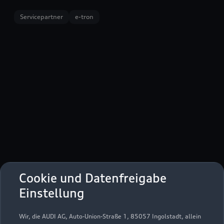
Servicepartner
e-tron
Lausitzer Straße 32
Cookie und Datenfreigabe
02991 Lauta
Einstellung
035722 9910
Wir, die AUDI AG, Auto-Union-Straße 1, 85057 Ingolstadt, allein