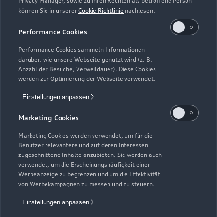
Privacy Manager, sowie zu Ihren Rechten als betroffene Person
können Sie in unserer
Cookie Richtlinie
nachlesen.
Performance Cookies
Performance Cookies sammeln Informationen
darüber, wie unsere Webseite genutzt wird (z. B.
Anzahl der Besuche, Verweildauer). Diese Cookies
werden zur Optimierung der Webseite verwendet.
Zur Inspektion
Einstellungen anpassen
Marketing Cookies
Zurück nach oben
Marketing Cookies werden verwendet, um für die
Benutzer relevantere und auf deren Interessen
Modelle
zugeschnittene Inhalte anzubieten. Sie werden auch
verwendet, um die Erscheinungshäufigkeit einer
Werbeanzeige zu begrenzen und um die Effektivität
Kaufen & leasen
von Werbekampagnen zu messen und zu steuern.
Alle Modelle
Einstellungen anpassen
Modelle vergleichen
Service & Zubehör
Neuwagensuche