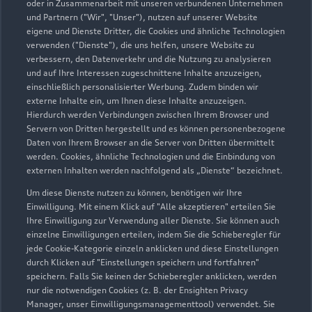
oder in Zusammenarbeit mit unseren verbundenen Unternehmen
post@autohaus-elter.de
und Partnern ("Wir", "Unser"), nutzen auf unserer Website
eigene und Dienste Dritter, die Cookies und ähnliche Technologien
verwenden ("Dienste"), die uns helfen, unsere Website zu
Kontaktdaten herunterladen
verbessern, den Datenverkehr und die Nutzung zu analysieren
und auf Ihre Interessen zugeschnittene Inhalte anzuzeigen,
einschließlich personalisierter Werbung. Zudem binden wir
externe Inhalte ein, um Ihnen diese Inhalte anzuzeigen.
Öffnungszeiten
Hierdurch werden Verbindungen zwischen Ihrem Browser und
Servern von Dritten hergestellt und es können personenbezogene
Daten von Ihrem Browser an die Server von Dritten übermittelt
werden. Cookies, ähnliche Technologien und die Einbindung von
Service
externen Inhalten werden nachfolgend als „Dienste“ bezeichnet.
Geöffnet bis
18:00
Um diese Dienste nutzen zu können, benötigen wir Ihre
Einwilligung. Mit einem Klick auf "Alle akzeptieren" erteilen Sie
Ihre Einwilligung zur Verwendung aller Dienste. Sie können auch
Montag - Freitag
07:00 - 18:00
einzelne Einwilligungen erteilen, indem Sie die Schieberegler für
jede Cookie-Kategorie einzeln anklicken und diese Einstellungen
Samstag
09:00 - 12:00
durch Klicken auf "Einstellungen speichern und fortfahren"
speichern. Falls Sie keinen der Schieberegler anklicken, werden
Sonntag
Geschlossen
nur die notwendigen Cookies (z. B. der Ensighten Privacy
Manager, unser Einwilligungsmanagementtool) verwendet. Sie